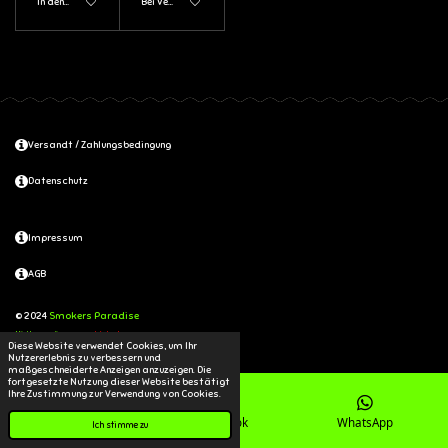
In den Warenkorb
Bei Verfügbarkeit benachrichtigen
Versandt / Zahlungsbedingung
Datenschutz
Impressum
AGB
© 2024
Smokers Paradise
Mit Unterstützung von
Webador
Diese Website verwendet Cookies, um Ihr
Nutzererlebnis zu verbessern und
maßgeschneiderte Anzeigen anzuzeigen. Die
fortgesetzte Nutzung dieser Website bestätigt
Ihre Zustimmung zur Verwendung von Cookies.
Karte
Facebook
WhatsApp
Ich stimme zu