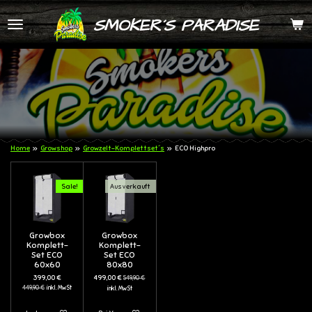
Zum
SMOKER´S PARADISE
Hauptinhalt
springen
Home
»
Growshop
»
Growzelt-Komplettset´s
»
ECO Highpro
Sale!
Ausverkauft
Growbox
Growbox
Komplett-
Komplett-
Set ECO
Set ECO
60x60
80x80
399,00 €
499,00 €
549,90 €
449,90 €
inkl. MwSt
inkl. MwSt