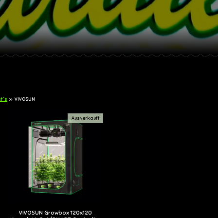
t´s
»
VIVOSUN
Ausverkauft
VIVOSUN Growbox 120x120