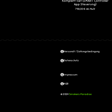
Komplett-Set (SMART Controller
App Steuerung)
798,00 €
inkl. MwSt
Versandt / Zahlungsbedingung
Datenschutz
Impressum
AGB
© 2024
Smokers Paradise