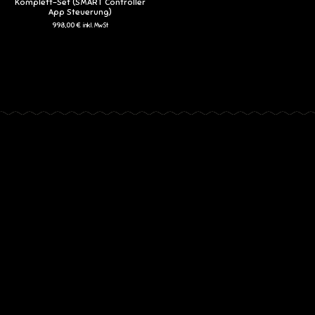
Komplett-Set (SMART Controller
App Steuerung)
998,00 €
inkl. MwSt