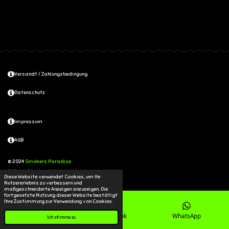
Versandt / Zahlungsbedingung
Datenschutz
Impressum
AGB
© 2024
Smokers Paradise
Mit Unterstützung von
Webador
Diese Website verwendet Cookies, um Ihr
Nutzererlebnis zu verbessern und
maßgeschneiderte Anzeigen anzuzeigen. Die
fortgesetzte Nutzung dieser Website bestätigt
Ihre Zustimmung zur Verwendung von Cookies.
Karte
Facebook
WhatsApp
Ich stimme zu