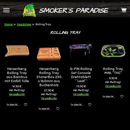
Zum
SMOKER´S PARADISE
Hauptinhalt
springen
Home
»
Headshop
»
Rolling Tray
ROLLING TRAY
Heisenberg
Heisenberg
G-PIN Rolling
Rolling Tray,
Rolling Tray
Rolling Tray
Set Console
MINI, "THC"
aus Bambus
StonerBox 230
Drehtablett
9,90 €
mit Einfüll Tülle
x 160mm aus
``Leaf``
inkl. MwSt zzgl.
Buchenholz
14,90 €
19,90 €
Versandkosten
27,90 €
inkl. MwSt zzgl.
inkl. MwSt zzgl.
Versandkosten
inkl. MwSt zzgl.
Versandkosten
In den Warenkorb
Versandkosten
In den Warenkorb
In den Warenkorb
In den Warenkorb