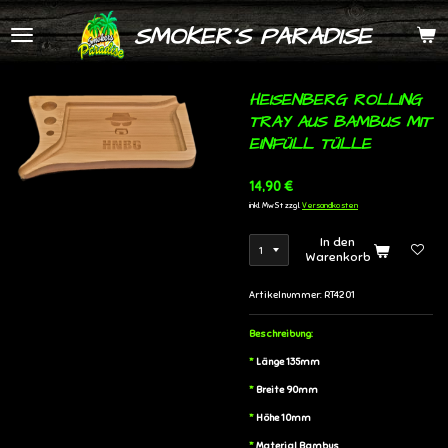
Zum
SMOKER´S PARADISE
Hauptinhalt
springen
HEISENBERG ROLLING
TRAY AUS BAMBUS MIT
EINFÜLL TÜLLE
14,90 €
inkl. MwSt zzgl.
Versandkosten
In den
Warenkorb
Artikelnummer:
RT4201
Beschreibung:
*
Länge 135mm
*
Breite 90mm
*
Höhe 10mm
*
Material Bambus