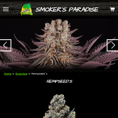
Zum
SMOKER´S PARADISE
Hauptinhalt
springen
Home
»
Growshop
»
Hempseed`s
HEMPSEED`S