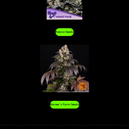
Anesia Seeds
Barney`s Farm Seeds