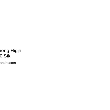
ong Higjh
0 Stk
sandkosten