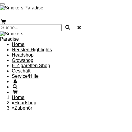
Zum
Hauptinhalt
SMOKER´S PARADISE
springen
SMOKER´S PARADISE
Home
Neusten Highlights
Headshop
Growshop
E-Zigaretten Shop
Geschäft
Service/Hilfe
Home
»
Headshop
»
Zubehör