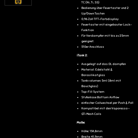
TC (Ni, Ti, SS)
Bedienung über Feuertaster und 2
Up/Down Tasten
0,96 Zoll TFT-Farbdisplay
Feuertaster mit eingebauter Lock-
Funktion
Für Verdampfer mit bis zu 25mm
geeignet.
510er Anschluss
iTank 2:
Ausgelegt auf das DL dampfen
Material: Edelstahl &
Borosilikatglas
Tankvolumen: 5ml (8ml mit
Bauchglas)
Top-Fill System
Stufenlose Bottom Airflow
einfacher Coilwechsel per Push & Pull
Kompatibel mit den Vaporesso -
GTi Mesh Coils
Maße:
Höhe: 154,8mm
Breite: 41,9mm