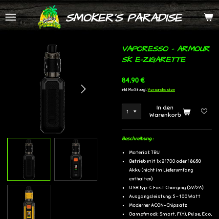
Zum
SMOKER´S PARADISE
Hauptinhalt
springen
VAPORESSO - ARMOUR
SK E-ZIGARETTE
84,90 €
inkl. MwSt zzgl.
Versandkosten
In den
Warenkorb
Beschreibung :
Material: TBU
Betrieb mit 1x 21700 oder 18650
Akku (nicht im Lieferumfang
enthalten)
USB Typ-C Fast Charging (5V/2A)
Ausgangsleistung: 5 - 100 Watt
Moderner ACON-Chipsatz
Dampfmodi: Smart, F(t), Pulse, Eco,