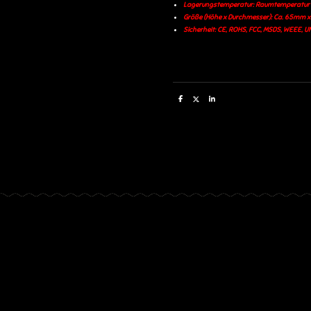
Lagerungstemperatur: Raumtemperatur
Größe (Höhe x Durchmesser): Ca. 65mm 
Sicherheit: CE, ROHS, FCC, MSDS, WEEE, UN
T
T
T
e
e
e
i
i
i
l
l
l
e
e
e
n
n
n