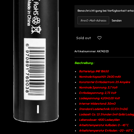
Benachrichtigung bei Verfügbarkeit erha
Senden
Sold out
Artikelnummer:
AK74203
Beschreibung :
Batterietyp: IMR 18650
Nominale Kapazität: 2600 mAh
Konstanter Entladestrom: 25 Ampère
Nominale Spannung: 3,7 Volt
Entladespannung: 2,75 Volt
Ladespannung: 4,20±0,05 Volt
Interner Widerstand: 30mO
Standard Ladetechnik: CC/CV (<=2A)
Ladezeit: Ca. 1,5 Stunden (mit Golisi Lade
Lebensdauer: >800 Ladezyklen
Arbeitstemperatur Aufladen: 0 - 45°C
Arbeitstemperatur Entladen: -20 - 60°C