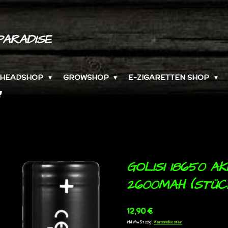
PARADISE
HEADSHOP
GROWSHOP
E-ZIGARETTEN SHOP
GOLISI 18650 A
2600MAH (STÜC
12,90 €
inkl. MwSt zzgl.
Versandkosten