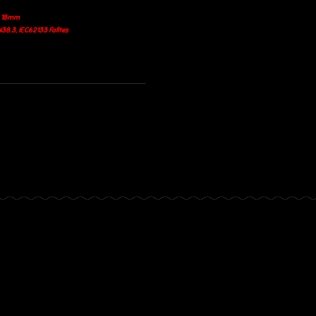
x 18mm
38.3, IEC62133 Falltes