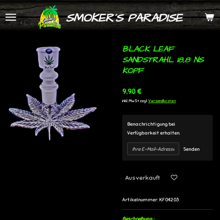
Zum
SMOKER´S PARADISE
Hauptinhalt
springen
BLACK LEAF
SANDSTRAHL 18,8 NS
KOPF
9,90 €
inkl. MwSt zzgl.
Versandkosten
Benachrichtigung bei
Verfügbarkeit erhalten.
Senden
Ausverkauft
Artikelnummer:
KF04203
Beschreibung :