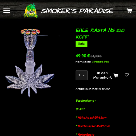
Zum
SMOKER´S PARADISE
Hauptinhalt
springen
EHLE RASTA NS 18.8
KOPF
Sale!
49,90 €
54,90 €
inkl. MwSt zzgl.
Versandkosten
In den
Warenkorb
Artikelnummer:
KF04204
Beschreibung :
Unikat
*
Höhe Ab schliff 4,5cm
*
Durchmesser 45/25mm
*
Farbe Rasta