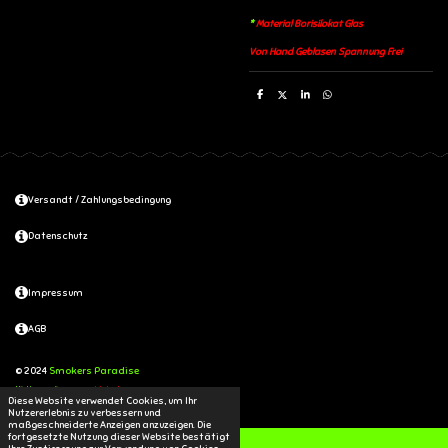
*
Material Borisilokat Glas
Von Hand Geblasen Spannung Frei
T
T
T
T
e
e
e
e
i
i
i
i
l
l
l
l
e
e
e
e
n
n
n
n
Versandt / Zahlungsbedingung
Datenschutz
Impressum
AGB
© 2024
Smokers Paradise
Mit Unterstützung von
Webador
Diese Website verwendet Cookies, um Ihr
Nutzererlebnis zu verbessern und
maßgeschneiderte Anzeigen anzuzeigen. Die
fortgesetzte Nutzung dieser Website bestätigt