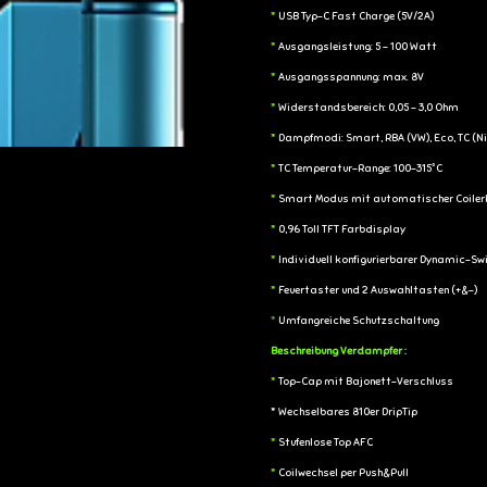
*
USB Typ-C Fast Charge (5V/2A)
*
Ausgangsleistung: 5 - 100 Watt
*
Ausgangsspannung: max. 8V
*
Widerstandsbereich: 0,05 - 3,0 Ohm
*
Dampfmodi: Smart, RBA (VW), Eco, TC (Ni2
*
TC Temperatur-Range: 100-315°C
*
Smart Modus mit automatischer Coiler
*
0,96 Toll TFT Farbdisplay
*
Individuell konfigurierbarer Dynamic-Sw
*
Feuertaster und 2 Auswahltasten (+&-)
*
Umfangreiche Schutzschaltung
Beschreibung Verdampfer :
*
Top-Cap mit Bajonett-Verschluss
* Wechselbares 810er DripTip
*
Stufenlose Top AFC
*
Coilwechsel per Push&Pull