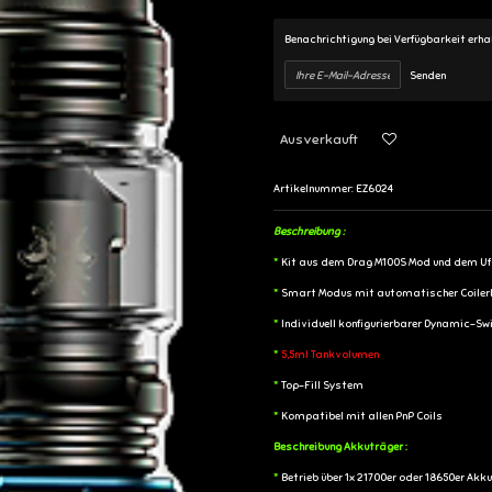
Benachrichtigung bei Verfügbarkeit erha
Senden
Ausverkauft
Artikelnummer:
EZ6024
Beschreibung :
*
Kit aus dem Drag M100S Mod und dem Uf
*
Smart Modus mit automatischer Coiler
*
Individuell konfigurierbarer Dynamic-Sw
*
5,5ml Tankvolumen
*
Top-Fill System
*
Kompatibel mit allen PnP Coils
Beschreibung Akkuträger :
*
Betrieb über 1x 21700er oder 18650er Akku