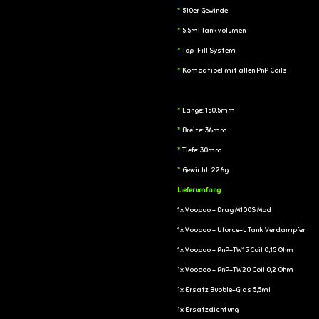
*
510er Gewinde
*
5,5ml Tankvolumen
*
Top-Fill System
*
Kompatibel mit allen PnP Coils
*
Länge: 150,5mm
*
Breite: 36mm
*
Tiefe: 30mm
*
Gewicht: 226g
Lieferumfang:
1x Voopoo - Drag M100S Mod
1x Voopoo - Uforce-L Tank Verdampfer
1x Voopoo - PnP-TW15 Coil 0,15 Ohm
1x Voopoo - PnP-TW20 Coil 0,2 Ohm
1x Ersatz Bubble-Glas 5,5ml
1x Ersatzdichtung