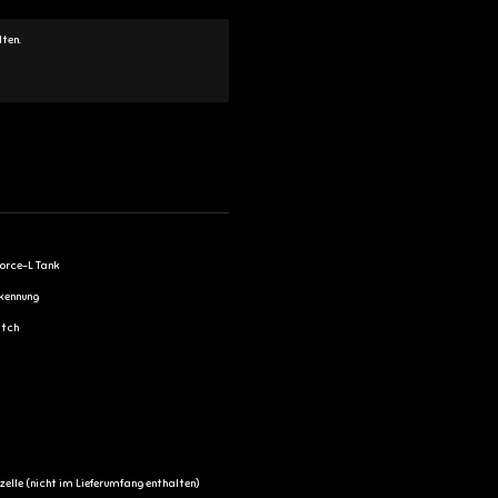
lten.
orce-L Tank
kennung
itch
zelle (nicht im Lieferumfang enthalten)