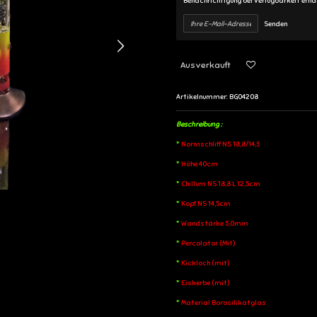
Benachrichtigung bei Verfügbarkeit erha
Senden
Ausverkauft
Artikelnummer:
BG04208
Beschreibung :
*
Normschliff NS 18,8/14,5
*
Höhe 40cm
*
Chillum NS 18,8 L 12,5cm
*
Kopf NS 14,5cm
*
Wandstärke 5,0mm
*
Percolator (Mit)
*
Kickloch (mit)
*
Eiskerbe (mit)
*
Material Borosilikatglas