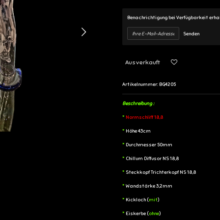
Benachrichtigung bei Verfügbarkeit erha
Senden
Ausverkauft
Artikelnummer:
BG4205
Beschreibung :
*
Normschliff 18,8
*
Höhe 43cm
*
Durchmesser 50mm
*
Chillum Diffusor NS 18,8
*
Steckkopf Trichterkopf NS 18,8
*
Wandstärke 3,2mm
*
Kickloch (
mit
)
*
Eiskerbe (
ohne
)