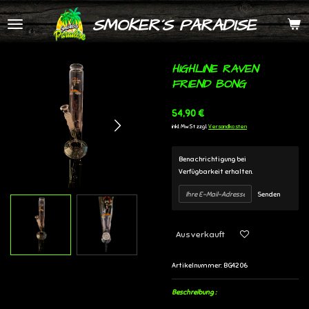
Zum
SMOKER´S PARADISE
Hauptinhalt
springen
HIGHLINE RAVEN
FRIEND BONG
54,90 €
inkl. MwSt zzgl.
Versandkosten
Benachrichtigung bei
Verfügbarkeit erhalten.
Senden
Ausverkauft
Artikelnummer:
BG4206
Beschreibung :