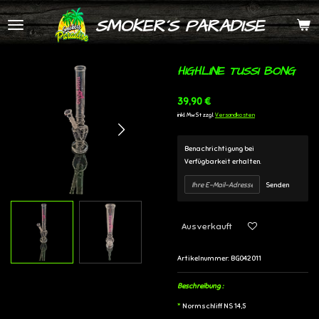
Zum
SMOKER´S PARADISE
Hauptinhalt
springen
HIGHLINE TUSSI BONG
39,90 €
inkl. MwSt zzgl.
Versandkosten
Benachrichtigung bei
Verfügbarkeit erhalten.
Senden
Ausverkauft
Artikelnummer:
BG042011
Beschreibung :
*
Normschliff NS 14,5