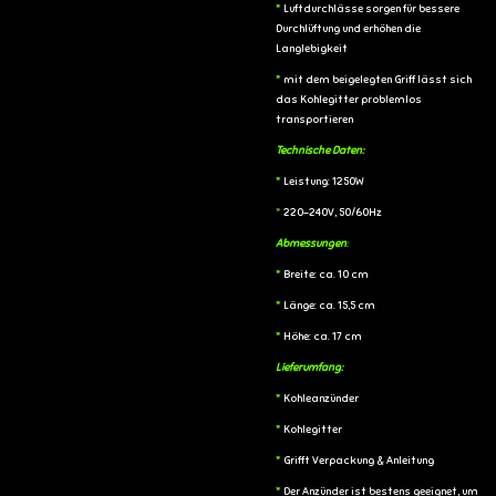
*
Luftdurchlässe sorgen für bessere
Durchlüftung und erhöhen die
Langlebigkeit
*
mit dem beigelegten Griff lässt sich
das Kohlegitter problemlos
transportieren
Technische Daten:
*
Leistung: 1250W
*
220-240V, 50/60Hz
Abmessungen
:
*
Breite: ca. 10 cm
*
Länge: ca. 15,5 cm
*
Höhe: ca. 17 cm
Lieferumfang:
*
Kohleanzünder
*
Kohlegitter
*
Grifft Verpackung & Anleitung
*
Der Anzünder ist bestens geeignet, um