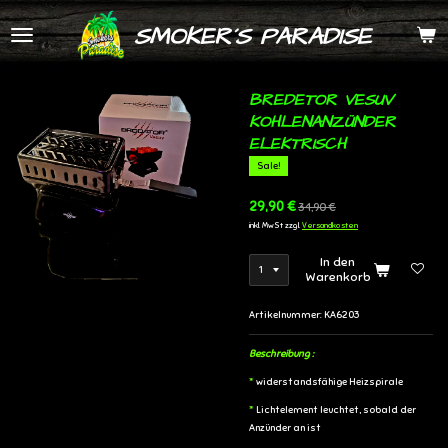
Zum
SMOKER´S PARADISE
Hauptinhalt
springen
BREDETOR VESUV
KOHLENANZÜNDER
ELEKTRISCH
Sale!
29,90 €
34,90 €
inkl. MwSt zzgl.
Versandkosten
In den
Warenkorb
Artikelnummer:
KA6203
Beschreibung :
*
widerstandsfähige Heizspirale
*
Lichtelement leuchtet, sobald der
Anzünder an ist