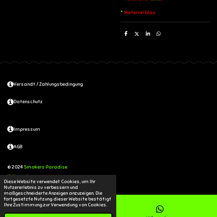
*
Material Glas
T
T
T
T
e
e
e
e
i
i
i
i
l
l
l
l
e
e
e
e
n
n
n
n
Versandt / Zahlungsbedingung
Datenschutz
Impressum
AGB
© 2024
Smokers Paradise
Mit Unterstützung von
Webador
Diese Website verwendet Cookies, um Ihr
Nutzererlebnis zu verbessern und
maßgeschneiderte Anzeigen anzuzeigen. Die
fortgesetzte Nutzung dieser Website bestätigt
Ihre Zustimmung zur Verwendung von Cookies.