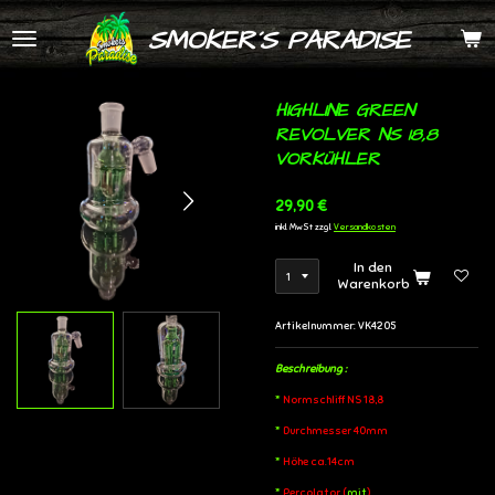
Zum
SMOKER´S PARADISE
Hauptinhalt
springen
HIGHLINE GREEN
REVOLVER NS 18,8
VORKÜHLER
29,90 €
inkl. MwSt zzgl.
Versandkosten
In den
Warenkorb
Artikelnummer:
VK4205
Beschreibung :
*
Normschliff NS 18,8
*
Durchmesser 40mm
*
Höhe ca.14cm
*
Percolator (
mit
)