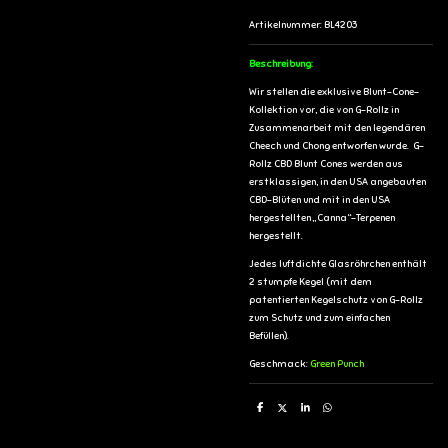
Artikelnummer:
BL4203
Beschreibung:
Wir stellen die exklusive Blunt-Cone-
Kollektion vor, die von G-Rollz in
Zusammenarbeit mit den legendären
Cheech und Chong entworfen wurde. G-
Rollz CBD Blunt Cones werden aus
erstklassigen, in den USA angebauten
CBD-Blüten und mit in den USA
hergestellten „Canna“-Terpenen
hergestellt.
Jedes luftdichte Glasröhrchen enthält
2 stumpfe Kegel (mit dem
patentierten Kegelschutz von G-Rollz
zum Schutz und zum einfachen
Befüllen).
Geschmack:
Green Punch
T
T
T
T
e
e
e
e
i
i
i
i
l
l
l
l