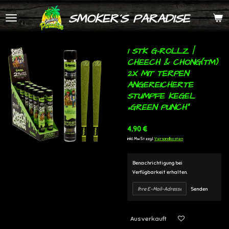
Zum
SMOKER´S PARADISE
Hauptinhalt
springen
1 STK G-ROLLZ |
CHEECH & CHONG(TM)
2X MIT TERPEN
ANGEREICHERTE
STUMPFE KEGEL
„GREEN PUNCH“
4,90 €
inkl. MwSt zzgl.
Versandkosten
Benachrichtigung bei
Verfügbarkeit erhalten.
Senden
Ausverkauft