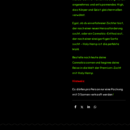
angenehmes und entspannendes High,
das Körper und Geist gleichermaßen
verwöhnt.
Egal, ob du ein erfahrener Züchter bist,
der nach einer neuen Herausforderung
sucht, oder ein Cannabis-Enthusiast,
der nach einer einzigartigen Sorte
sucht - Holy Hemp ist die perfekte
Wahl.
Bestelle noch heute deine
Cannabissamen und beginne deine
Reise in die Welt der Premium-Zucht
mit Holy Hemp.
Hinnweis:
Es dürfen pro Person nur eine Packung
mit 3 Samen verkauft werden
!
T
T
T
T
e
e
e
e
i
i
i
i
l
l
l
l
e
e
e
e
n
n
n
n