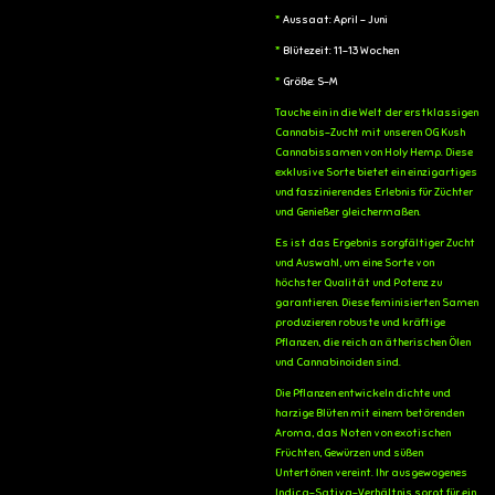
*
Aussaat: April - Juni
*
Blütezeit: 11-13 Wochen
*
Größe: S-M
Tauche ein in die Welt der erstklassigen
Cannabis-Zucht mit unseren OG Kush
Cannabissamen von Holy Hemp. Diese
exklusive Sorte bietet ein einzigartiges
und faszinierendes Erlebnis für Züchter
und Genießer gleichermaßen.
Es ist das Ergebnis sorgfältiger Zucht
und Auswahl, um eine Sorte von
höchster Qualität und Potenz zu
garantieren. Diese feminisierten Samen
produzieren robuste und kräftige
Pflanzen, die reich an ätherischen Ölen
und Cannabinoiden sind.
Die Pflanzen entwickeln dichte und
harzige Blüten mit einem betörenden
Aroma, das Noten von exotischen
Früchten, Gewürzen und süßen
Untertönen vereint. Ihr ausgewogenes
Indica-Sativa-Verhältnis sorgt für ein