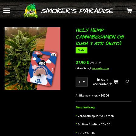
Zum
SMOKER´S PARADISE
Hauptinhalt
springen
HOLY HEMP
CANNABISSAMEN OG
KUSH 3 STK (AUTO)
Sale!
27,90 €
29,90 €
inkl. MwSt zzgl.
Versandkosten
In den
Warenkorb
Artikelnummer:
HS4204
Beschreibung:
*
Verpackung mit 3 Samen
*
Sativa / Indica: 70 / 30
*
20-25% THC