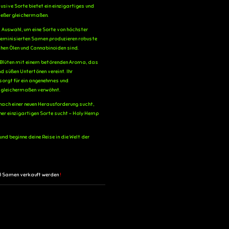
ive Sorte bietet ein einzigartiges und
nießer gleichermaßen.
d Auswahl, um eine Sorte von höchster
 feminisierten Samen produzieren robuste
schen Ölen und Cannabinoiden sind.
e Blüten mit einem betörenden Aroma, das
d süßen Untertönen vereint. Ihr
orgt für ein angenehmes und
 gleichermaßen verwöhnt.
r nach einer neuen Herausforderung sucht,
ner einzigartigen Sorte sucht - Holy Hemp
d beginne deine Reise in die Welt der
t 3 Samen verkauft werden
!