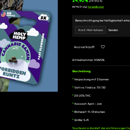
24,90 €
29,90 €
inkl. MwSt zzgl.
Versandkosten
Benachrichtigung bei Verfügbarkeit erha
Senden
Ausverkauft
Artikelnummer:
HS4206
Beschreibung:
*
Verpackung mit 3 Samen
*
Sativa / Indica: 70 / 30
*
20-25% THC
*
Aussaat: April - Juni
*
Blütezeit: 11-13 Wochen
*
Größe: S-M
Tauche ein in die Welt der erstklassigen 