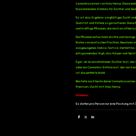
Cannabissamen von Holy Hemp. Diese exklus
faszinierendes Erlebnis für Züchter und Ge
Es ist das Ergebnis sorgfältiger Zucht un
Qualität und Potenz zu garantieren. Diese
und kräftige Pflanzen, die reich an ätheri
Die Pflanzen entwickeln dichte und harzig
Noten von exotischen Früchten, Gewürzen un
ausgewogenes Indica-Sativa-Verhältnis s
entspannendes High, das Körper und Geist
Egal, ob du ein erfahrener Züchter bist, de
oder ein Cannabis-Enthusiast, der nach ei
ist die perfekte Wahl.
Bestelle noch heute deine Cannabissamen un
Premium-Zucht mit Holy Hemp.
Hinnweis:
Es dürfen pro Person nur eine Packung mi
T
T
T
e
e
e
i
i
i
l
l
l
e
e
e
n
n
n