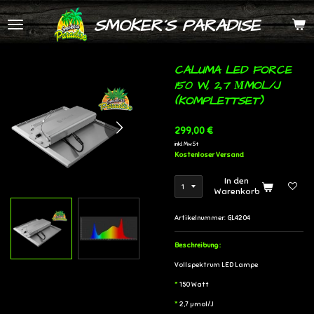
Zum
SMOKER´S PARADISE
Hauptinhalt
springen
CALUMA LED FORCE
150 W, 2,7 ΜMOL/J
(KOMPLETTSET)
299,00 €
inkl. MwSt
Kostenloser Versand
In den
Warenkorb
Artikelnummer:
GL4204
Beschreibung :
Vollspektrum LED Lampe
*
150 Watt
*
2,7 µmol/J