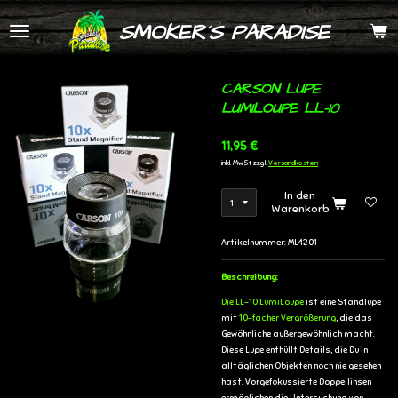
Zum
SMOKER´S PARADISE
Hauptinhalt
springen
CARSON LUPE
LUMILOUPE LL-10
11,95 €
inkl. MwSt zzgl.
Versandkosten
In den
Warenkorb
Artikelnummer:
ML4201
Beschreibung:
Die LL-10 LumiLoupe
ist eine Standlupe
mit
10-facher Vergrößerung
, die das
Gewöhnliche außergewöhnlich macht.
Diese Lupe enthüllt Details, die Du in
alltäglichen Objekten noch nie gesehen
hast. Vorgefokussierte Doppellinsen
ermöglichen die Untersuchung von