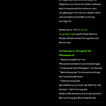
Objekten aus nächster Nähe, während
eine transparente Acrylbasis das
Umgebungslicht auf das Objekt lenkt
und eine helle, klare Betrachtung
ermöglicht.
Wähle die LL-10 (
10-fache
Vergrößerung
) Lupe für feine Details,
Münzen, Briefmarken, Fotografie und
Miniaturen.
Vorteile der LL-10 Lupe für die
Pflanzenzucht
*
Genaue Inspektion von
Pflanzenkrankheiten und Schädlingen
*
Prüfung der Keimfähigkeit von Samen
*
Beurteilung der Trichomentwicklung
bei Cannabispflanzen
*
Überwachung des
Gesundheitszustands der Blätter und
Wurzeln
*
Optimierung der
Nährstoffaufnahme durch detaillierte
Betrachtung der Blattoberfläche