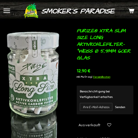
Zum
SMOKER´S PARADISE
Hauptinhalt
springen
PURIZE® XTRA SLIM
SIZE LONG
AKTIVKOHLEFILTER-
"WEISS Ø 5,9MM 60ER G
LAS
12,90 €
inkl. MwSt zzgl.
Versandkosten
Benachrichtigung bei
Verfügbarkeit erhalten.
Senden
Ausverkauft