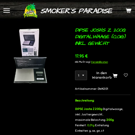
Zum
SMOKER´S PARADISE
Hauptinhalt
springen
DIPSE JOSHS Z 200G
DIGITALWAAGE (0,01G)
INKL. GEWICHT
17,95 €
inkl. MwSt zzgl.
Versandkosten
In den
Warenkorb
Artikelnummer:
DW4201
Beschreibung:
DIPSE Joshs Z 200g
Digitalwaage,
inkl. Justiergewicht,
maximale Belastung:
200g
Feinheit:
0,01g
Einteilung
Einheiten: g, oz, gn, ct