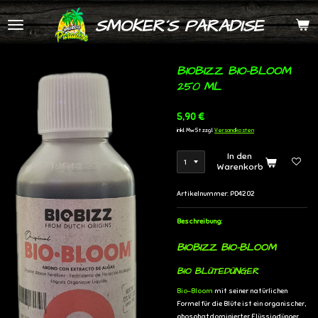
Zum
SMOKER´S PARADISE
Hauptinhalt
springen
BIOBIZZ BIO-BLOOM
250 ML
5,90 €
inkl. MwSt zzgl.
Versandkosten
In den
Warenkorb
Artikelnummer:
PD4202
Beschreibung:
BIOBIZZ BIO-BLOOM
BIO BLÜTEDÜNGER
Bio-Bloom
mit seiner natürlichen
Formel für die Blüte ist ein organischer,
phosphatdominierter Flüssigdünger,