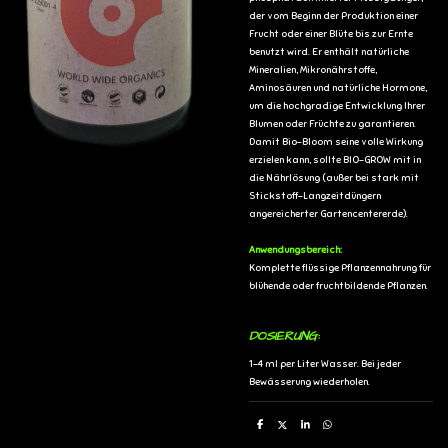
der vom Beginn der Produktion einer
Frucht oder einer Blüte bis zur Ernte
benutzt wird. Er enthält natürliche
Mineralien, Mikronährstoffe,
Aminosäuren und natürliche Hormone,
um die hochgradige Entwicklung Ihrer
Blumen oder Früchte zu garantieren.
Damit Bio-Bloom seine volle Wirkung
erzielen kann, sollte BIO-GROW mit in
die Nährlösung (außer bei stark mit
Stickstoff-Langzeitdüngern
angereicherter Gartencentererde).
Anwendungsbereich:
Komplette flüssige Pflanzennahrung für
blühende oder fruchtbildende Pflanzen.
DOSIERUNG:
1-4 ml per Liter Wasser. Bei jeder
Bewässerung wiederholen.
T
T
T
T
e
e
e
e