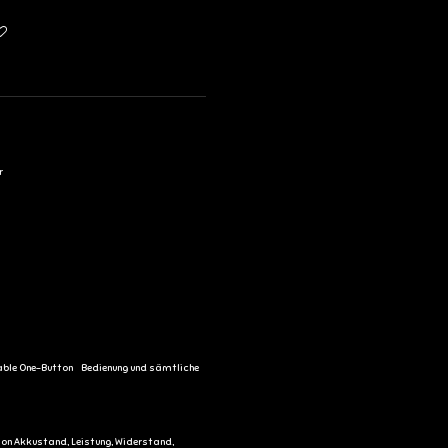
r
rtable One-Button Bedienung und sämtliche
 von Akkustand, Leistung, Widerstand,