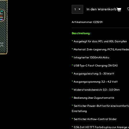
In den Warenkorb
Artikelnummer:
EZ3201
Beschreibung :
*
Ausgelegt für das MTL und RDL Dampfen
*
Material: Zink-Legierung, PCTG, Kunstlede
*
Integrierter 1300mAh Akku
*
USB Typ-C Fast Charging (5V/2A)
*
Ausgangsleistung: 5 - 30 Watt
*
Ausgangsspannung: 3,2 - 4,2 Volt
*
Widerstandsbereich: 0,3 - 3,0 Ohm
*
Bedienung über Zugautomatik
*
Seitlicher Power-Button für eine komfo
Einstellung
*
Seitlicher Airflow-Control Slider
*
0,56 Zoll HD TFT Farbdisplay zur Anzeige