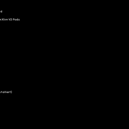
rd
en Xlim V2 Pods
talliert)