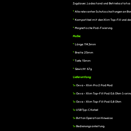
Zugdauer, Ladestand und Betriebsstatus
*
Alle relevanten Schutzschaltungen an Bo
*
Kompatibel mit den Xlim Top-Fill und d
*
Magnetische Pod-Fixierung
Maße:
*
Länge: 114,5mm
*
Breite: 25mm
*
Tiefe: 15mm
*
Gewicht: 67g
Lieferumfang:
1x
Oxva - Xlim Pro 2 Pod Mod
1x
Oxva - Xlim Top-Fill Pod 0,6 Ohm (vorins
1x
Oxva - Xlim Top-Fill Pod 0,8 Ohm
1x
USB Typ-C Kabel
1x
Button Operation Hinweise
1x
Bedienungsanleitung