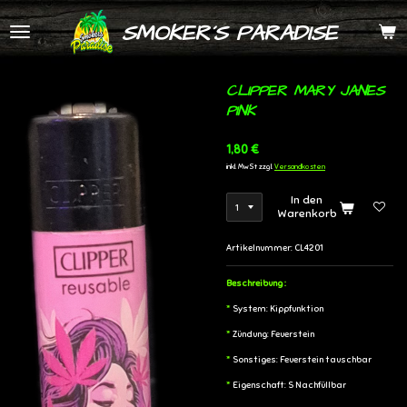
Zum
SMOKER´S PARADISE
Hauptinhalt
springen
CLIPPER MARY JANES
PINK
1,80 €
inkl. MwSt zzgl.
Versandkosten
In den
Warenkorb
Artikelnummer:
CL4201
Beschreibung :
*
System:
Kippfunktion
*
Zündung: Feuerstein
*
Sonstiges:
Feuerstein tauschbar
*
Eigenschaft: S
Nachfüllbar