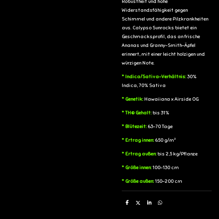
Robustheit und hohe
Widerstandsfähigkeit gegen
Schimmel und andere Pilzkrankheiten
aus. Calypso Sunrocks bietet ein
Geschmacksprofil, das an frische
Ananas und Granny-Smith-Äpfel
erinnert, mit einer leicht holzigen und
würzigen Note.
* Indica/Sativa-Verhältnis:
30%
Indica, 70% Sativa
* Genetik:
Hawaiiana x Airside OG
* TH© Gehalt:
bis 31%
* Blütezeit:
63-70 Tage
* Ertrag innen:
650 g/m²
* Ertrag außen:
bis 2,5 kg/Pflanze
* Größe innen:
100-130 cm
* Größe außen:
150-200 cm
T
T
T
T
e
e
e
e
i
i
i
i