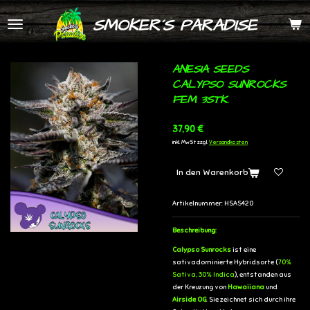
Zum
SMOKER´S PARADISE
Hauptinhalt
springen
ANESIA SEEDS
CALYPSO SUNROCKS
FEM 3STK.
37,90 €
inkl. MwSt zzgl.
Versandkosten
In den Warenkorb
Artikelnummer:
HSAS420
Beschreibung:
Calypso Sunrocks
ist eine
sativadominierte Hybridsorte (
70%
Sativa, 30% Indica
), entstanden aus
der Kreuzung von
Hawaiiana
und
Airside OG
. Sie zeichnet sich durch ihre