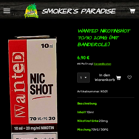
Zum
SMOKER´S PARADISE
Hauptinhalt
springen
WANTED NIKOTINSHOT
70/30 20MG (MIT
BANDEROLE)
6,90 €
inkl. MwSt zzgl.
Versandkosten
In den
Warenkorb
Artikelnummer:
NS01
Beschreibung
Inhalt
10ml
Nikotinstärke
20mg
Mischung
70VG / 30PG