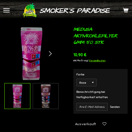
Zum
SMOKER´S PARADISE
Hauptinhalt
springen
MEDUSA
AKTIVKOHLEFILTER
6MM 50 STK
10,90 €
inkl. MwSt zzgl.
Versandkosten
Farbe
Benachrichtigung bei
Verfügbarkeit erhalten.
Senden
Ausverkauft