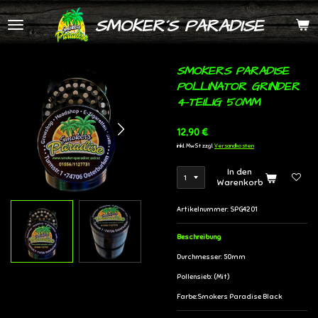
Zum
SMOKER´S PARADISE
Hauptinhalt
springen
SMOKERS PARADISE
POLLINATOR GRINDER
4-TEILIG 50MM
12,90 €
inkl. MwSt zzgl.
Versandkosten
In den
Warenkorb
Artikelnummer:
SPG4201
Beschreibung
Durchmesser: 50mm
Pollensieb: (Mit)
Farbe:Smokers Paradise Black