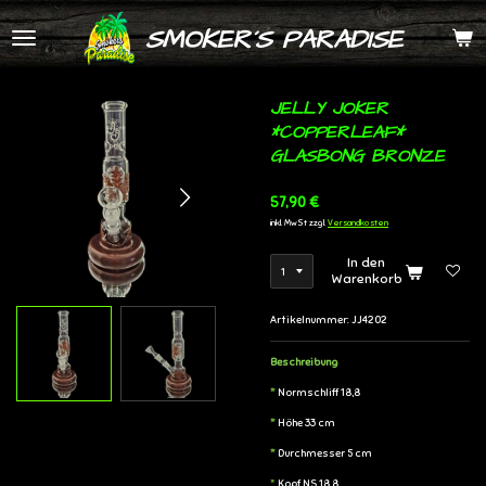
Zum
SMOKER´S PARADISE
Hauptinhalt
springen
JELLY JOKER
*COPPERLEAF*
GLASBONG BRONZE
57,90 €
inkl. MwSt zzgl.
Versandkosten
In den
Warenkorb
Artikelnummer:
JJ4202
Beschreibung
*
Normschliff 18,8
*
Höhe 33 cm
*
Durchmesser 5 cm
*
Kopf NS
18.8